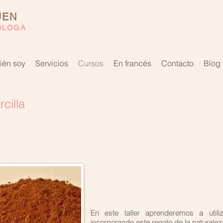
UEN
ÓLOGA
ién soy
Servicios
Cursos
En francés
Contacto
Blog
rcilla
En este taller aprenderemos a utiliz
incorporando este regalo de la naturalez