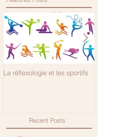
La réflexologie et les sportifs
9 meses y 1 dí
Recent Posts