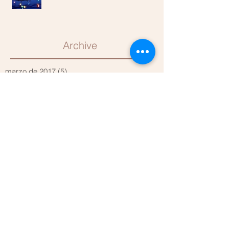
Archive
marzo de 2017
(5)
5 entradas
diciembre de 2016
(1)
1 entrada
noviembre de 2016
(1)
1 entrada
septiembre de 2016
(2)
2 entradas
noviembre de 2015
(2)
2 entradas
octubre de 2015
(6)
6 entradas
septiembre de 2015
(3)
3 entradas
Search By Tags
DEPORTE SPORT
MATERNIDAD EMBARAZO POSTPARTO NIÑOS
REFLEXOLOGIA CLINICA CÁNCER
insomnio estrés
personas mayores
Follow Us